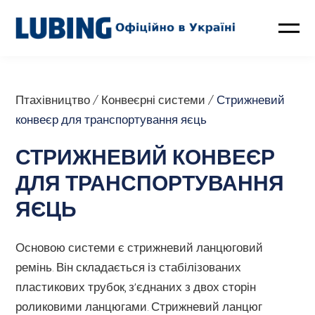
Птахівництво
Птахівництво
/
Конвеєрні системи
/
Стрижневий
Свинарство
конвеєр для транспортування яєць
СТРИЖНЕВИЙ КОНВЕЄР
Контакти
ДЛЯ ТРАНСПОРТУВАННЯ
LUBING GreenTec
ЯЄЦЬ
Новини
Основою системи є стрижневий ланцюговий
ремінь. Він складається із стабілізованих
Про компанію
пластикових трубок, з’єднаних з двох сторін
роликовими ланцюгами. Стрижневий ланцюг