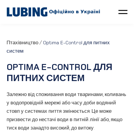
Птахівництво
Птахівництво
/
Optima E-Control для питних
Свинарство
систем
OPTIMA E-CONTROL ДЛЯ
Контакти
ПИТНИХ СИСТЕМ
LUBING GreenTec
Залежно від споживання води тваринами, коливань
Новини
у водопровідній мережі або часу доби водяний
стовп у системах пиття змінюється. Це може
Про компанію
призвести до нестачі води в питній лінії або, якщо
тиск води занадто високий, до витоку.