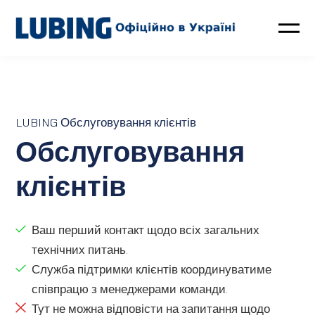
Птахівництво
Свинарство
LUBING Обслуговування клієнтів
Обслуговування
Контакти
клієнтів
LUBING GreenTec
Ваш перший контакт щодо всіх загальних
Новини
технічних питань.
Про компанію
Служба підтримки клієнтів координуватиме
співпрацю з менеджерами команди.
Тут не можна відповісти на запитання щодо