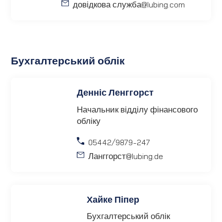
довідкова служба
@lubing.com
Бухгалтерський облік
Денніс Ленггорст
Начальник відділу фінансового
обліку
05442/9879-247
Ланггорст
@lubing.de
Хайке Піпер
Бухгалтерський облік