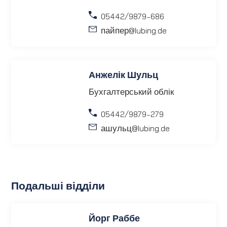
05442/9879-686
пайпер
@lubing.de
Анжелік Шульц
Бухгалтерський облік
05442/9879-279
ашульц
@lubing.de
Подальші відділи
Йорг Раббе