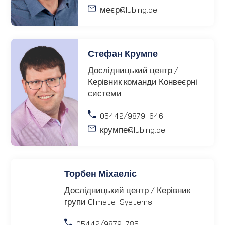
меєр
@lubing.de
Стефан Крумпе
Дослідницький центр /
Керівник команди Конвеєрні
системи
05442/9879-646
крумпе
@lubing.de
Торбен Міхаеліс
Дослідницький центр / Керівник
групи Climate-Systems
05442/9879-785