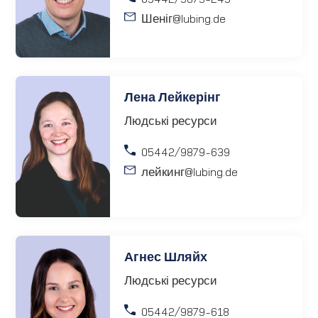
Шеніг
@lubing.de
Лена Лейкерінг
Людські ресурси
05442/9879-639
лейкинг
@lubing.de
Агнес Шляйх
Людські ресурси
05442/9879-618