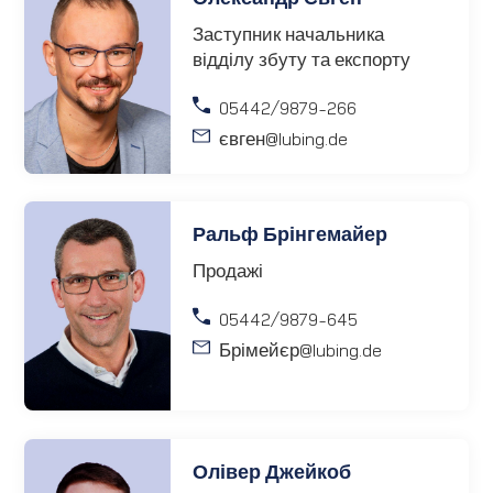
Заступник начальника
відділу збуту та експорту
05442/9879-266
євген
@lubing.de
Ральф Брінгемайер
Продажі
05442/9879-645
Брімейєр
@lubing.de
Олівер Джейкоб