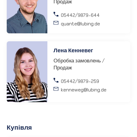
Продаж
05442/9879-644
quante
@lubing.de
Лена Кенневег
Обробка замовлень /
Продаж
05442/9879-259
kenneweg
@lubing.de
Купівля