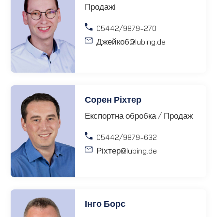
Продажі
05442/9879-270
Джейкоб
@lubing.de
Сорен Ріхтер
Експортна обробка / Продаж
05442/9879-632
Ріхтер
@lubing.de
Інго Борс