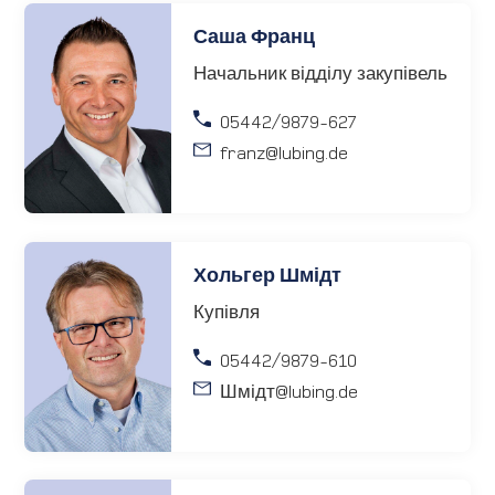
Саша Франц
Начальник відділу закупівель
05442/9879-627
franz
@lubing.de
Хольгер Шмідт
Купівля
05442/9879-610
Шмідт
@lubing.de