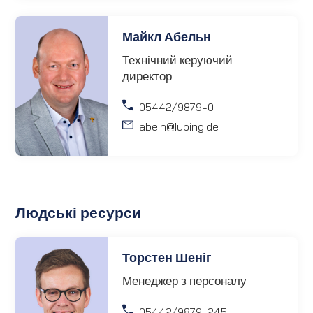
Майкл Абельн
Технічний керуючий
директор
05442/9879-0
abeln
@lubing.de
Людські ресурси
Торстен Шеніг
Менеджер з персоналу
05442/9879-245