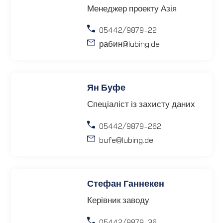
Менеджер проекту Азія
05442/9879-22
рабин
@lubing.de
Ян Буфе
Спеціаліст із захисту даних
05442/9879-262
bufe
@lubing.de
Стефан Ганнекен
Керівник заводу
05442/9879-36