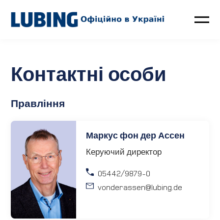
Птахівництво
Контактні особи
Свинарство
Правління
Контакти
LUBING GreenTec
Маркус фон дер Ассен
Керуючий директор
Новини
05442/9879-0
vonderassen
@lubing.de
Про компанію