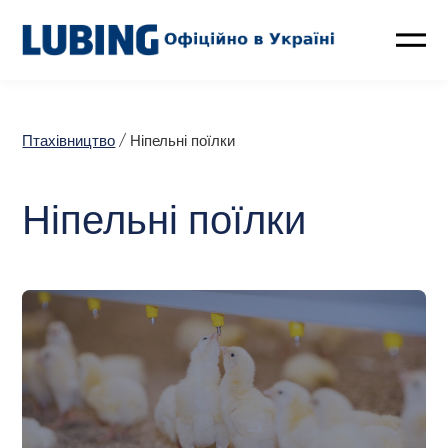
Птахівництво
Птахівництво
/ Ніпельні поїлки
Свинарство
Ніпельні поїлки
Контакти
LUBING GreenTec
Новини
Про компанію