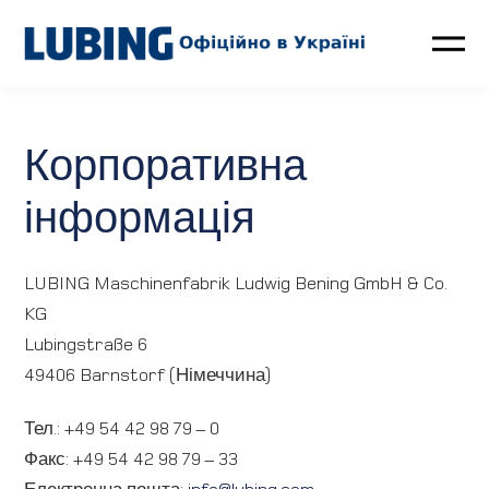
Птахівництво
Корпоративна
Свинарство
інформація
Новини
LUBING Maschinenfabrik Ludwig Bening GmbH & Co.
Контакти
KG
Lubingstraße 6
LUBING GreenTec
49406 Barnstorf (Німеччина)
Про компанію
Тел.: +49 54 42 98 79 – 0
Факс: +49 54 42 98 79 – 33
Електронна пошта:
info@lubing.com