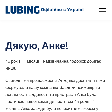
Птахівництво
Свинарство
Дякую, Анке!
Контакти
45 років і 4 місяці – надзвичайна подорож добігає
LUBING GreenTec
кінця.
Сьогодні ми прощаємося з Анке, яка десятиліттями
Новини
формувала нашу компанію. Завдяки неймовірній
лояльності, відданості та пристрасті Анке була
Про компанію
частиною нашої команди протягом 45 років і 4
місяців. Анке завжди була непохитним якорем у