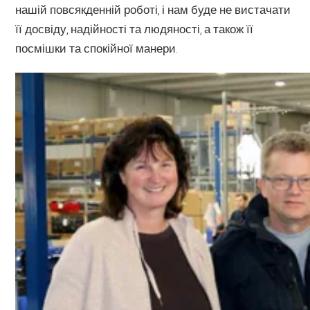
нашій повсякденній роботі, і нам буде не вистачати
її досвіду, надійності та людяності, а також її
посмішки та спокійної манери.