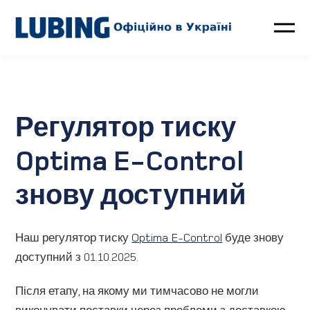
Птахівництво
Свинарство
Регулятор тиску
Контакти
Optima E-Control
знову доступний
LUBING GreenTec
Новини
Наш регулятор тиску
Optima E-Control
буде знову
доступний з 01.10.2025.
Про компанію
Після етапу, на якому ми тимчасово не могли