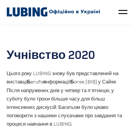
Птахівництво
Свинарство
Учнівство 2020
Контакти
Цього року LUBING знову був представлений на
LUBING GreenTec
виставці
Б
erufs
я
нформації
Б
örse (BIB) у Сайке.
Після напружених днів у четвер та п'ятницю, у
Новини
суботу було трохи більше часу для більш
інтенсивних дискусій. Багатьом було цікаво
Про компанію
поговорити з нашими слухачами про завдання та
процеси навчання в LUBING.