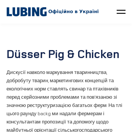
Птахівництво
Свинарство
Düsser Pig & Chicken
Контакти
Дискусії навколо маркування тваринництва,
LUBING GreenTec
добробуту тварин, маркетингових концепцій та
екологічних норм ставлять свинар та птахівників
Новини
перед серйозними проблемами та пов’язаною зі
значною реструктуризацією багатьох ферм. На тлі
Про компанію
цього раунду backg ми надали фермерам і
консультантам пропозиції та допомогу щодо
майбутньої орієнтації сільськогосподарського